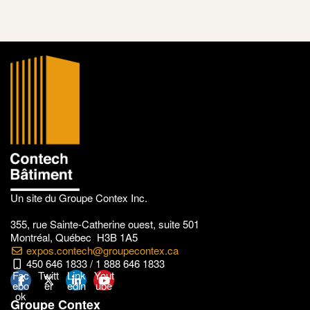
Un site du Groupe Contex Inc.
355, rue Sainte-Catherine ouest, suite 501
Montréal, Québec H3B 1A5
expos.contech@groupecontex.ca
450 646 1833 / 1 888 646 1833
Fac
Twitt
Link
Yout
ebo
er
edin
ube
ok
Groupe Contex