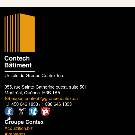
Un site du Groupe Contex Inc.
355, rue Sainte-Catherine ouest, suite 501
Montréal, Québec H3B 1A5
expos.contech@groupecontex.ca
450 646 1833 / 1 888 646 1833
Fac
Twitt
Link
Yout
ebo
er
edin
ube
ok
Groupe Contex
Acquizition.biz
Avantages