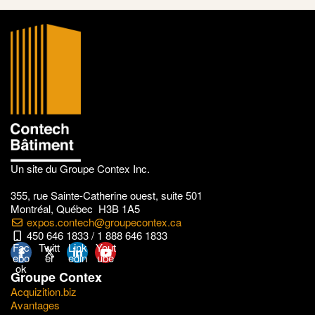
Un site du Groupe Contex Inc.
355, rue Sainte-Catherine ouest, suite 501
Montréal, Québec H3B 1A5
expos.contech@groupecontex.ca
450 646 1833 / 1 888 646 1833
Fac
Twitt
Link
Yout
ebo
er
edin
ube
ok
Groupe Contex
Acquizition.biz
Avantages