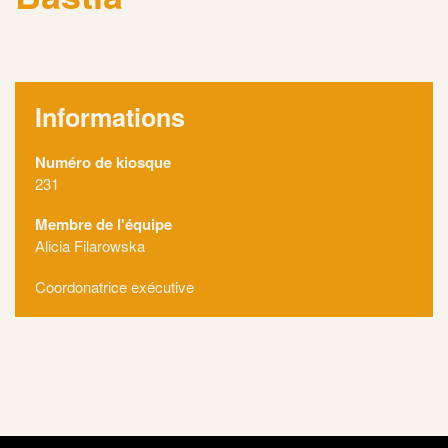
Informations
Numéro de kiosque
231
Membre de l'équipe
Alicia Filarowska
Coordonatrice exécutive