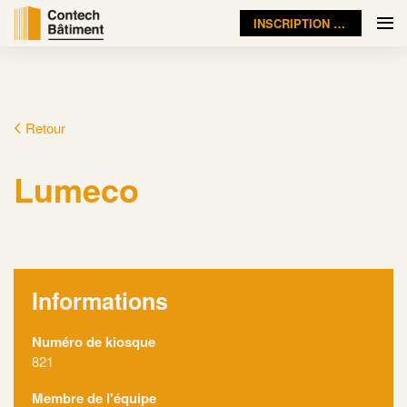
INSCRIPTION VISITEUR
Retour
Lumeco
Informations
Numéro de kiosque
821
Membre de l'équipe