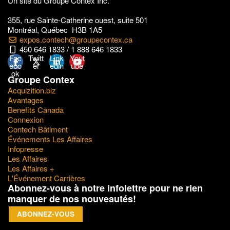
Un site du Groupe Contex Inc.
355, rue Sainte-Catherine ouest, suite 501
Montréal, Québec H3B 1A5
expos.contech@groupecontex.ca
450 646 1833 / 1 888 646 1833
Fac
Twitt
Link
Yout
ebo
er
edin
ube
ok
Groupe Contex
Acquizition.biz
Avantages
Benefits Canada
Connexion
Contech Bâtiment
Événements Les Affaires
Infopresse
Les Affaires
Les Affaires +
L'Événement Carrières
Abonnez-vous à notre infolettre pour ne rien
manquer de nos nouveautés!
ABONNEZ-VOUS