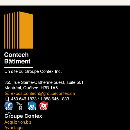
Un site du Groupe Contex Inc.
355, rue Sainte-Catherine ouest, suite 501
Montréal, Québec H3B 1A5
expos.contech@groupecontex.ca
450 646 1833 / 1 888 646 1833
Fac
Twitt
Link
Yout
ebo
er
edin
ube
ok
Groupe Contex
Acquizition.biz
Avantages